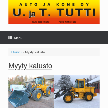
Skip
to
content
Menu
Etusivu
»
Myyty kalusto
Myyty kalusto