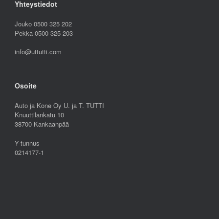
Yhteystiedot
Jouko 0500 325 202
Pekka 0500 325 203
info@uttutti.com
Osoite
Auto ja Kone Oy U. ja T. TUTTI
Knuuttilankatu 10
38700 Kankaanpää
Y-tunnus
0214177-1