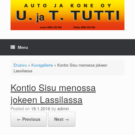
Skip
to
content
Menu
Etusivu
»
Kuvagalleria
»
Kontio Sisu menossa jokeen
Lassilassa
Kontio Sisu menossa
jokeen Lassilassa
Posted on
18.1.2016
by
admin
← Previous
Next →