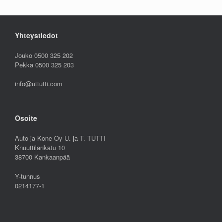
Yhteystiedot
Jouko 0500 325 202
Pekka 0500 325 203
info@uttutti.com
Osoite
Auto ja Kone Oy U. ja T. TUTTI
Knuuttilankatu 10
38700 Kankaanpää
Y-tunnus
0214177-1