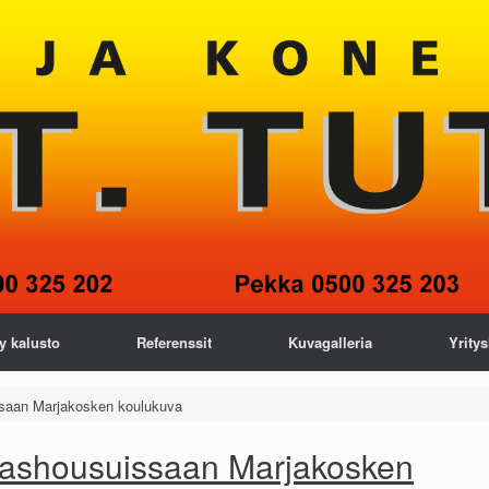
y kalusto
Referenssit
Kuvagalleria
Yritys
saan Marjakosken koulukuva
pashousuissaan Marjakosken