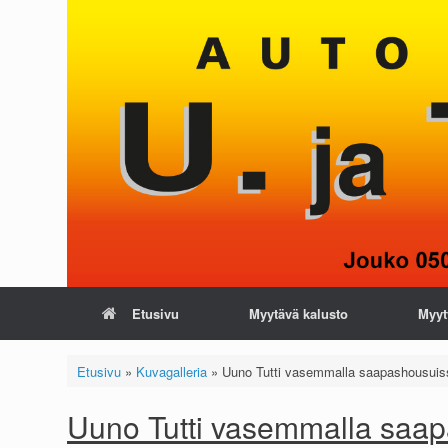
Skip
to
content
Etusivu
Myytävä kalusto
Myyt
Etusivu
»
Kuvagalleria
»
Uuno Tutti vasemmalla saapashousuis
Uuno Tutti vasemmalla saa