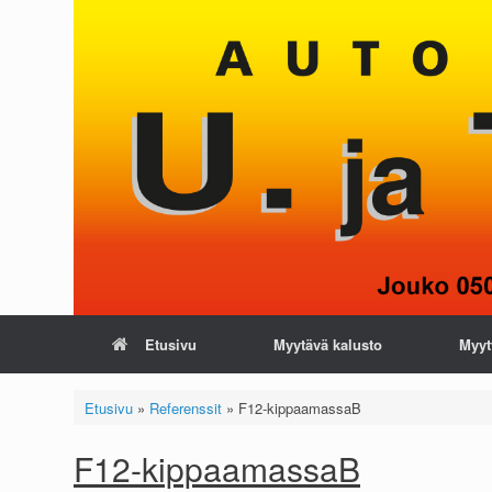
Skip
to
content
Etusivu
Myytävä kalusto
Myyt
Etusivu
»
Referenssit
»
F12-kippaamassaB
F12-kippaamassaB