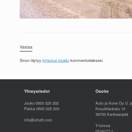
Vastaa
Sinun täytyy
kirjautua sisään
kommentoidaksesi.
Yhteystiedot
Osoite
Jouko 0500 325 202
Auto ja Kone Oy U. j
Pekka 0500 325 203
Knuuttilankatu 10
38700 Kankaanpää
info@uttutti.com
Y-tunnus
0214177-1