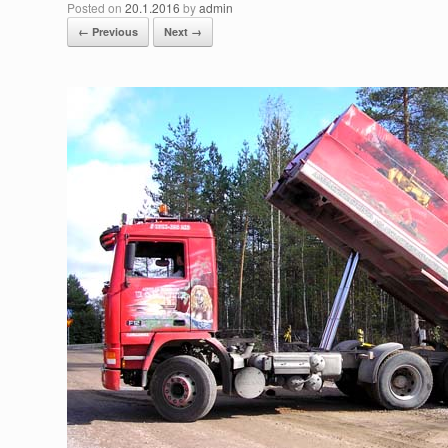
Posted on
20.1.2016
by
admin
← Previous
Next →