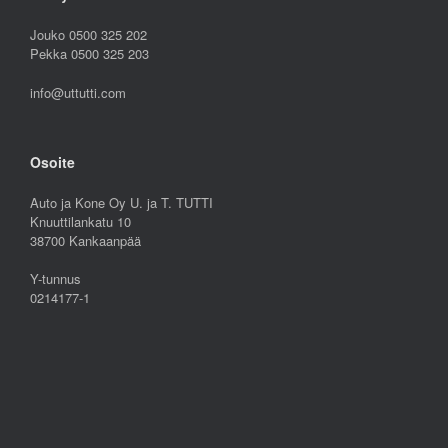
Jouko 0500 325 202
Pekka 0500 325 203
info@uttutti.com
Osoite
Auto ja Kone Oy U. ja T. TUTTI
Knuuttilankatu 10
38700 Kankaanpää
Y-tunnus
0214177-1