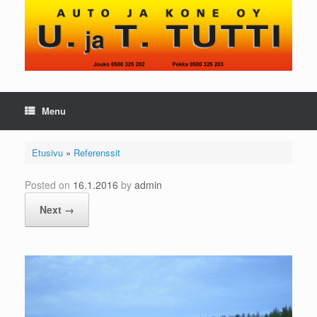
Skip
to
content
Menu
Etusivu
»
Referenssit
Posted on
16.1.2016
by
admin
Next →