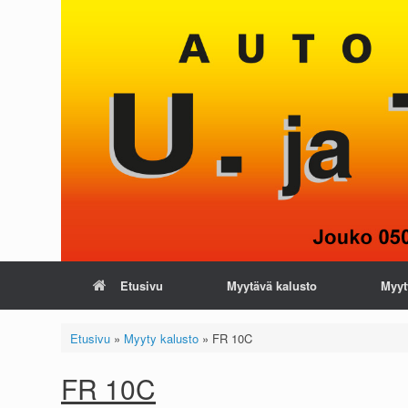
Skip
to
content
Etusivu
Myytävä kalusto
Myyt
Etusivu
»
Myyty kalusto
»
FR 10C
FR 10C