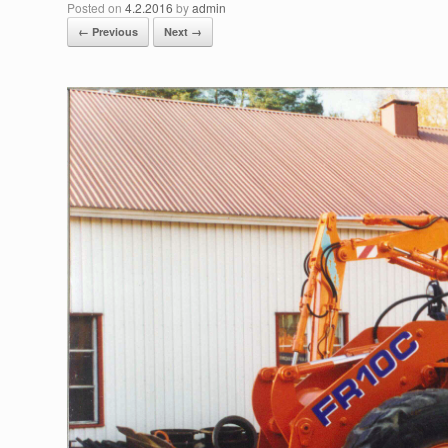
Posted on
4.2.2016
by
admin
← Previous
Next →