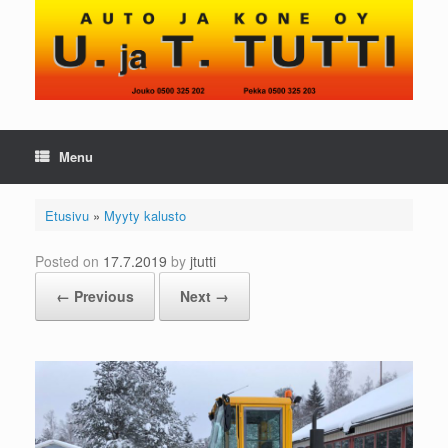
Skip
to
content
Menu
Etusivu
»
Myyty kalusto
Posted on
17.7.2019
by
jtutti
← Previous
Next →