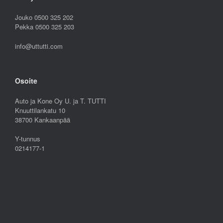
Jouko 0500 325 202
Pekka 0500 325 203
info@uttutti.com
Osoite
Auto ja Kone Oy U. ja T. TUTTI
Knuuttilankatu 10
38700 Kankaanpää
Y-tunnus
0214177-1