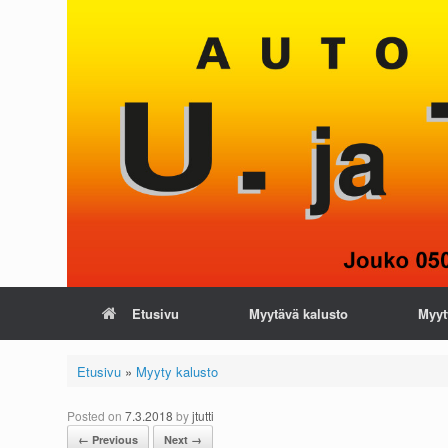
Skip
to
content
Etusivu
Myytävä kalusto
Myyt
Etusivu
»
Myyty kalusto
Posted on
7.3.2018
by
jtutti
← Previous
Next →