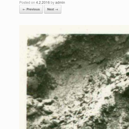
Posted on
4.2.2016
by
admin
← Previous
Next →