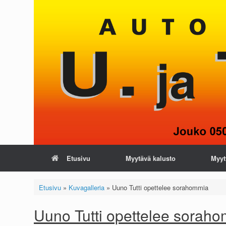
Skip
to
content
Etusivu
Myytävä kalusto
Myyt
Etusivu
»
Kuvagalleria
»
Uuno Tutti opettelee sorahommia
Uuno Tutti opettelee sorah