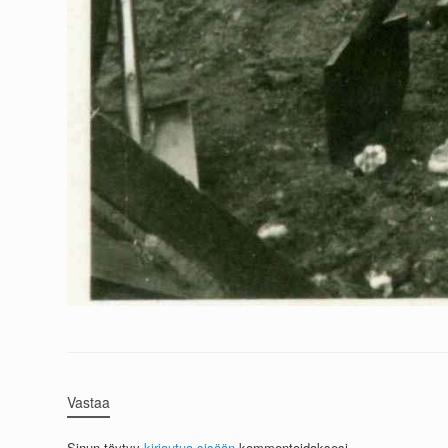
Vastaa
Sinun täytyy
kirjautua sisään
kommentoidaksesi.