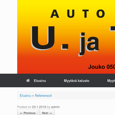
Skip
to
content
Etusivu
Myytävä kalusto
Myyt
Etusivu
»
Referenssit
Posted on
20.1.2016
by
admin
← Previous
Next →